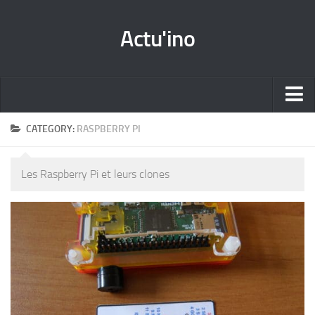
Actu'ino
Accueil
CATEGORY:
RASPBERRY PI
Les News
Les Raspberry Pi et leurs clones
Par catégorie
Tutos
Les projets
Docs&Référence