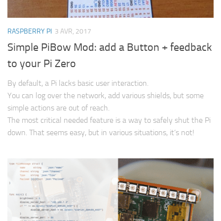
RASPBERRY PI
3 AVR, 2017
Simple PiBow Mod: add a Button + feedback
to your Pi Zero
By default, a Pi lacks basic user interaction.
You can log over the network, add various shields, but some
simple actions are out of reach.
The most critical needed feature is a way to safely shut the Pi
down. That seems easy, but in various situations, it’s not!