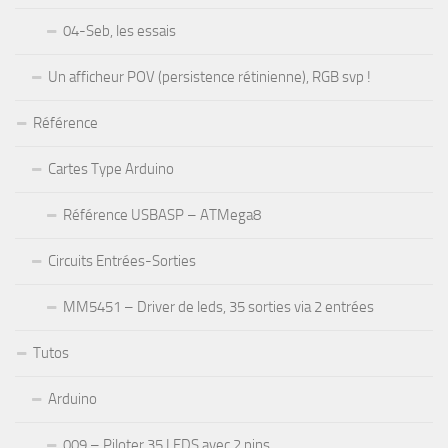
04-Seb, les essais
Un afficheur POV (persistence rétinienne), RGB svp !
Référence
Cartes Type Arduino
Référence USBASP – ATMega8
Circuits Entrées-Sorties
MM5451 – Driver de leds, 35 sorties via 2 entrées
Tutos
Arduino
009 – Piloter 35 LEDS avec 2 pins