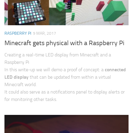
RASPBERRY PI
9 MAR, 2017
Minecraft gets physical with a Raspberry Pi
Creating a real-time LED display from Minecraft and a
Raspberry Pi
In this write-up we will demo a proof of concept: a
connected
LED display
that can be updated from within a virtual
Minecraft world.
It could also serve as a notifications panel to display alerts or
for monitoring other tasks.