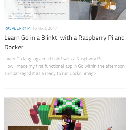
RASPBERRY PI
16 MAR, 2017
Learn Go in a Blinkt! with a Raspberry Pi and
Docker
Learn Go language in a blinkt! with a Raspberry Pi.
How I made my first functional app in Go within the afternoon,
and packaged it as a ready to run Docker image.