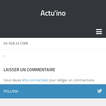
Actu'ino
Accueil
03-SEB, LE CODE
Les News
–
Par catégorie
Tutos
LAISSER UN COMMENTAIRE
Les projets
Vous devez
être connecté(e)
pour rédiger un commentaire.
Docs&Référence
FOLLOW: