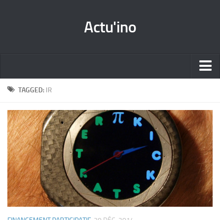
Actu'ino
Accueil
TAGGED:
IR
Les News
Par catégorie
Tutos
Les projets
Docs&Référence