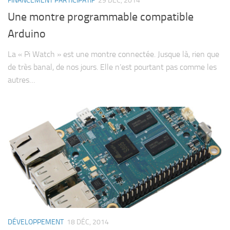
FINANCEMENT PARTICIPATIF
29 DÉC, 2014
Une montre programmable compatible
Arduino
La « Pi Watch » est une montre connectée. Jusque là, rien que
de très banal, de nos jours. Elle n’est pourtant pas comme les
autres…
DÉVELOPPEMENT
18 DÉC, 2014