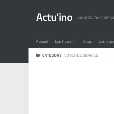
Actu'ino
Les actus des Arduino
Accueil
Les News
Tutos
Les proje
CATEGORY:
NOTES DE SERVICE